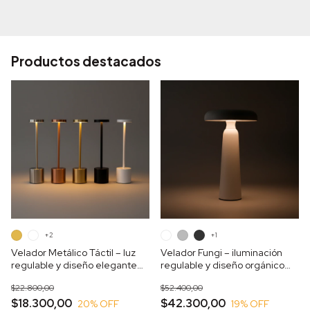
Productos destacados
+2
+1
Velador Metálico Táctil – luz
Velador Fungi – iluminación
regulable y diseño elegante
regulable y diseño orgánico
para tus espacios
para decorar tus ambientes
$22.800,00
$52.400,00
$18.300,00
$42.300,00
20
% OFF
19
% OFF