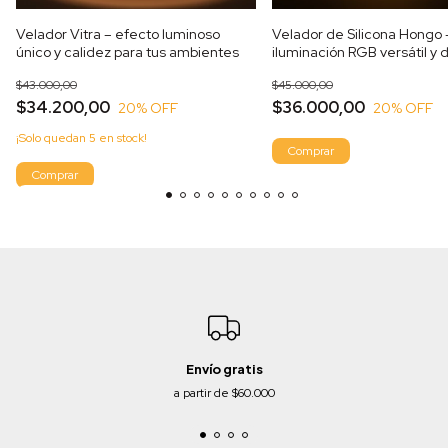
Velador Vitra – efecto luminoso
Velador de Silicona Hongo 
único y calidez para tus ambientes
iluminación RGB versátil y 
flexible para tus ambientes
$43.000,00
$45.000,00
$34.200,00
$36.000,00
20
% OFF
20
% OFF
¡Solo quedan
5
en stock!
Comprar
Envío gratis
a partir de $60.000