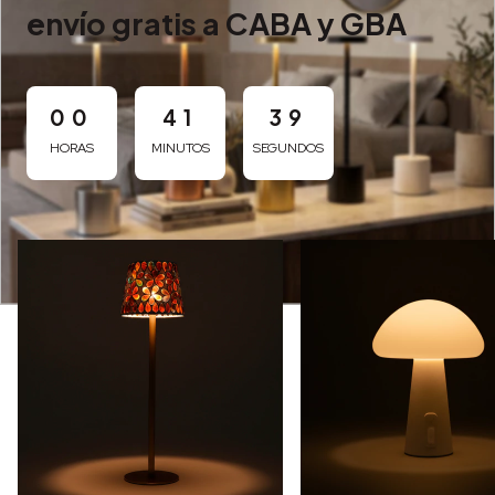
envío gratis a CABA y GBA
00
41
38
HORAS
MINUTOS
SEGUNDOS